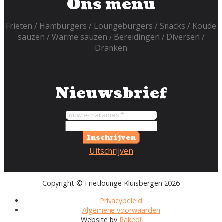
Ons menu
Frieten
Hamburgers
Loungeburgers
Snacks
Koude
sauzen
Warme sauzen
Bereidingen
Diversen
Dranken
Nieuwsbrief
Inschrijven
Uitschrijven
Copyright © Frietlounge Kluisbergen 2026
Privacybeleid
Algemene voorwaarden
Website by
Rakedi