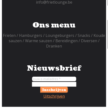
info@frietlounge.be
Ons menu
Frieten
Hamburgers
Loungeburgers
Snacks
Koude
sauzen
Warme sauzen
Bereidingen
Diversen
Dranken
Nieuwsbrief
Inschrijven
Uitschrijven